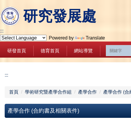
跳
研究發展處
到
主
要
:::
內
Powered by
Translate
容
區
研發首頁
德育首頁
網站導覽
:::
首頁
學術研究暨產學合作組
產學合作
產學合作 (
產學合作 (合約書及相關表件)