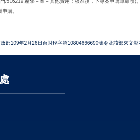
常門/516219,產學－業－其他費用；核准後，下專案申購單維護)
護申購。
09年2月26日台財稅字第10804666690號令及該部來文影
處