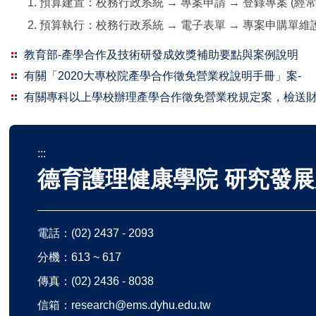
預算建置：校務行政系統 → 專案申請 → 登錄專案 (經
預算執行：校務行政系統 → 電子表單 → 專案申購單維
教育部-產學合作及技術研發成效獎補助要點與案例說明
有關「2020大專校院產學合作徵免營業稅說明手冊」案-
有關專科以上學校辦理產學合作徵免營業稅規定案，檢送財政部1
:::
德育護理健康學院 研究發展
電話：
(02) 2437 - 2093
分機：613 ~ 617
傳真：(02) 2436 - 8038
信箱：
research@ems.dyhu.edu.tw