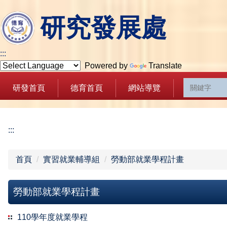
跳
研究發展處
到
主
要
:::
內
Powered by
Translate
容
區
研發首頁
德育首頁
網站導覽
:::
首頁
實習就業輔導組
勞動部就業學程計畫
勞動部就業學程計畫
110學年度就業學程