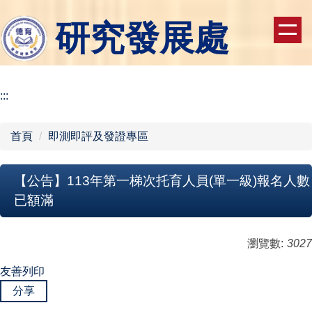
跳
研究發展處
到
主
要
內
容
:::
區
首頁
即測即評及發證專區
【公告】113年第一梯次托育人員(單一級)報名人數
已額滿
瀏覽數:
3027
友善列印
分享