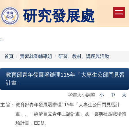
跳
研究發展處
到
主
要
內
容
:::
區
首頁
實習就業輔導組
研習、教材、講座與活動
教育部青年發展署辦理115年「大專生公部門見習
計畫」
字體大小調整
小
中
大
主
旨：
教育部青年發展署辦理115年「大專生公部門見習計
畫」、「經濟自立青年工讀計畫」及「暑期社區職場體
驗計畫」EDM。